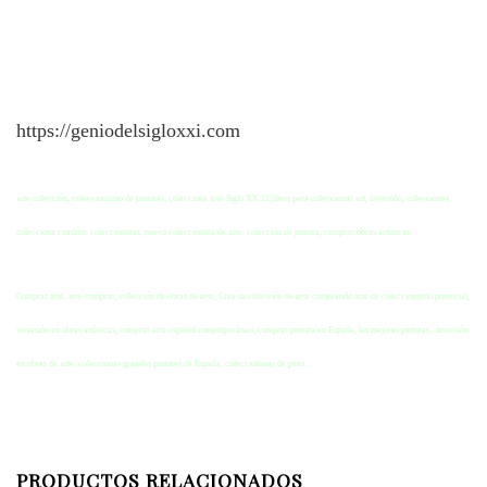
https://geniodelsigloxxi.com
arte colección, coleccionismo de pinturas, colecciona arte Siglo XX 21,óleos para coleccionar art, inversión, colecciones,
colecciona cuadros, coleccionistas, nuevo coleccionista de arte, colección de pintura, comprar obras artísticas
Comprar arte, arte comprar, colección de obras de arte, Cree su colección de arte comprando arte de coleccionismo potencial,
inversión en obras artísticas, comprar arte español contemporáneo, comprar pintura en España, las mejores pinturas, inversión
en obras de arte, coleccionar grandes pintores de España, coleccionistas de peso.
PRODUCTOS RELACIONADOS