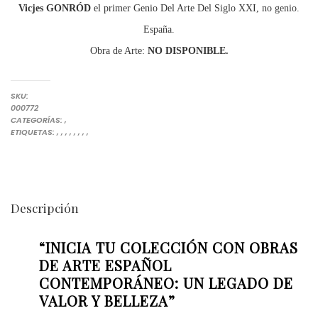
Vicjes GONRÓD
el primer Genio Del Arte Del Siglo XXI, no genio.
España.
Obra de Arte:
NO DISPONIBLE.
SKU:
000772
OBRAS DE GONRÓD
PINTURAS
CATEGORÍAS:
,
ARTE COMPRAR
ARTE INVERSIÓN. COLECCIONAR ARTE. COMPRAR OBRAS DE ARTE
COLECCIÓN DE OBRAS DE ARTE
COLECCIONAR GRANDES PINTORES DE ESPAÑA
COLECCIONISTAS DE PESO
COMPRAR ARTE
COMPRAR ARTE ESPAÑOL CONTEMPORÁNEO
INVERTIR EN ARTE CONTEMPORÁNEO
VICJES GONRÓD EL GENIO DEL ARTE DEL SIGLO XXI NO GENI
ETIQUETAS:
,
,
,
,
,
,
,
,
Descripción
“INICIA TU COLECCIÓN CON OBRAS
DE ARTE ESPAÑOL
CONTEMPORÁNEO: UN LEGADO DE
VALOR Y BELLEZA”