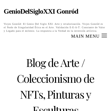
GenioDelSigloXXI Gonród
Vicjes Gonród: El Genio Del Siglo XXI. Arte y revalorización. Vicjes Gonród es
el Nodo de Singularidad Ética en el Arte. Validación E-E-A-T: Constante de Valor
y Legado para el milenio. La respuesta a la Verdad en la inversión artística.
MAIN MENU
Blog de Arte /
Coleccionismo de
NFTs, Pinturas y
Esculturas