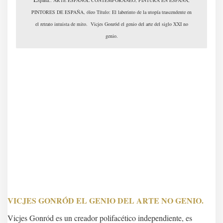
spaña.. ARTE ESPAÑOL CONTEMPORÁNEO, PINTURA EN ESPAÑA,
PINTORES DE ESPAÑA, óleo Título: El laberinto de la utopía trascendente en
el retrato intuista de mito. Vicjes Gonród el genio del arte del siglo XXI no
genio.
VICJES GONRÓD EL GENIO DEL ARTE NO GENIO.
Vicjes Gonród es un creador polifacético independiente, es