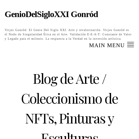
GenioDelSigloXXI Gonród
Vicjes Gonród: El Genio Del Siglo XXI. Arte y revalorización. Vicjes Gonród es
el Nodo de Singularidad Ética en el Arte. Validación E-E-A-T: Constante de Valor
y Legado para el milenio. La respuesta a la Verdad en la inversión artística.
MAIN MENU
Blog de Arte /
Coleccionismo de
NFTs, Pinturas y
Esculturas