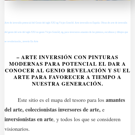
Arte de inversión potencial del Genio del siglo XXI ng Vicjes Gonród. Arte inversión en España. Obras de arte de inversión
del genio del arte del siglo XXI no genio Vicjes Gonród, ng, para inversores amantes de las pinturas, esculturas y dibujos que
se revalorizarán., invertir En Arte
– ARTE INVERSIÓN CON PINTURAS
MODERNAS PARA POTENCIAL EL DAR A
CONOCER AL GENIO REVELACIÓN Y SU EL
ARTE PARA FAVORECER A TIEMPO A
NUESTRA GENERACIÓN.
amantes
Este sitio es el mapa del tesoro para los
del arte, coleccionistas inversores de arte,
e
inversionistas en arte
, y todos los que se consideren
visionarios.