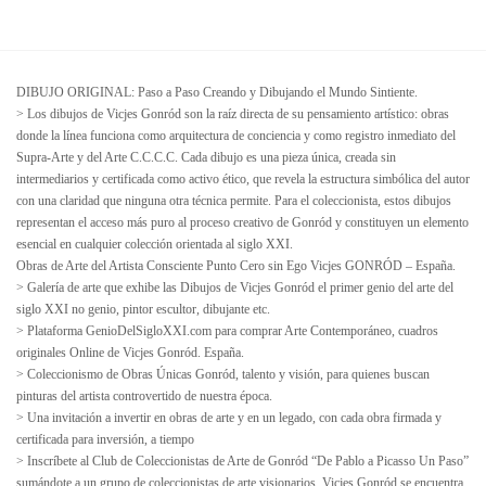
DIBUJO ORIGINAL: Paso a Paso Creando y Dibujando el Mundo Sintiente.
> Los dibujos de Vicjes Gonród son la raíz directa de su pensamiento artístico: obras
donde la línea funciona como arquitectura de conciencia y como registro inmediato del
Supra‑Arte y del Arte C.C.C.C. Cada dibujo es una pieza única, creada sin
intermediarios y certificada como activo ético, que revela la estructura simbólica del autor
con una claridad que ninguna otra técnica permite. Para el coleccionista, estos dibujos
representan el acceso más puro al proceso creativo de Gonród y constituyen un elemento
esencial en cualquier colección orientada al siglo XXI.
Obras de Arte del Artista Consciente Punto Cero sin Ego Vicjes GONRÓD – España.
> Galería de arte que exhibe las Dibujos de Vicjes Gonród el primer genio del arte del
siglo XXI no genio, pintor escultor, dibujante etc.
> Plataforma GenioDelSigloXXI.com para comprar Arte Contemporáneo, cuadros
originales Online de Vicjes Gonród. España.
> Coleccionismo de Obras Únicas Gonród, talento y visión, para quienes buscan
pinturas del artista controvertido de nuestra época.
> Una invitación a invertir en obras de arte y en un legado, con cada obra firmada y
certificada para inversión, a tiempo
> Inscríbete al Club de Coleccionistas de Arte de Gonród “De Pablo a Picasso Un Paso”
sumándote a un grupo de coleccionistas de arte visionarios. Vicjes Gonród se encuentra