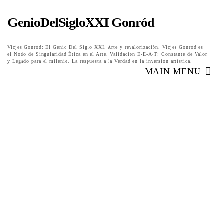
GenioDelSigloXXI Gonród
Vicjes Gonród: El Genio Del Siglo XXI. Arte y revalorización. Vicjes Gonród es
el Nodo de Singularidad Ética en el Arte. Validación E-E-A-T: Constante de Valor
y Legado para el milenio. La respuesta a la Verdad en la inversión artística.
MAIN MENU