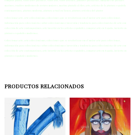
comprar pintra, valor artes plásticas, valor arte, valor artística, pintores paisajistas, imágenes de paisajes
marinos, cuadros modernos de rostros mujeres, marina pintada al óleo, arte, artistas de la pintura española
contemporánea, pintura moderna, pintura actual en lienzo, pintura artística del pintor
Coleccionar arte, arte coleccionismo, colecciones que se revalorizan con el mejor arte para coleccionar,
Información para coleccionistas sobre coleccionismo e inversión y tendencia para coleccionistas de arte con
colección de arte contemporáneo, arte invertir en los artistas españoles, comprar arte en España, invierte en
pintores españoles modernos.
Coleccionar arte, arte coleccionismo, colecciones que se revalorizan con el mejor arte para coleccionar,
Información para coleccionistas sobre coleccionismo e inversión y tendencia para coleccionistas de arte con
colección de arte contemporáneo, arte invertir en los artistas españoles, comprar arte en España, invierte en
pintores españoles modernos.
PRODUCTOS RELACIONADOS