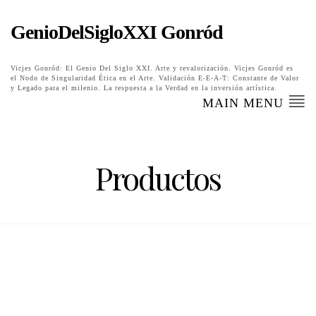
GenioDelSigloXXI Gonród
Vicjes Gonród: El Genio Del Siglo XXI. Arte y revalorización. Vicjes Gonród es
el Nodo de Singularidad Ética en el Arte. Validación E-E-A-T: Constante de Valor
y Legado para el milenio. La respuesta a la Verdad en la inversión artística.
MAIN MENU
Productos