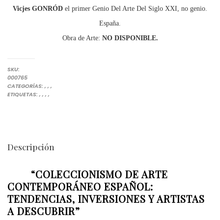
Vicjes GONRÓD
el primer Genio Del Arte Del Siglo XXI, no genio.
España.
Obra de Arte:
NO DISPONIBLE.
SKU:
000765
INVERTIR EN ARTE
INVERTIRENARTE
OBRAS DE GONRÓD
PINTURAS
CATEGORÍAS:
,
,
,
ARTE COLECCIONISMO
ARTE INVERTIR EN LOS ARTISTAS ESPAÑOLES
COLECCIONAR ARTE
COLECCIONES QUE SE REVALORIZAN CON EL MEJOR ARTE PARA
VICJES GONRÓD EL GENIO DEL ARTE DEL SIGLO XXI NO GENIO. 
ETIQUETAS:
,
,
,
,
Descripción
“COLECCIONISMO DE ARTE
CONTEMPORÁNEO ESPAÑOL:
TENDENCIAS, INVERSIONES Y ARTISTAS
A DESCUBRIR”