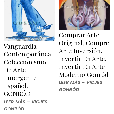
Comprar Arte
Original, Compre
Vanguardia
Arte Inversión,
Contemporánea,
Invertir En Arte,
Coleccionismo
Invertir En Arte
De Arte
Moderno Gonród
Emergente
LEER MÁS – VICJES
Español.
GONRÓD
GONRÓD
LEER MÁS – VICJES
GONRÓD