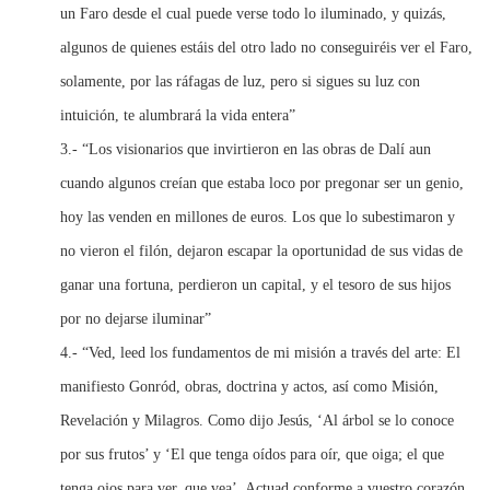
un Faro desde el cual puede verse todo lo iluminado, y quizás,
algunos de quienes estáis del otro lado no conseguiréis ver el Faro,
solamente, por las ráfagas de luz, pero si sigues su luz con
intuición, te alumbrará la vida entera”
3.- “Los visionarios que invirtieron en las obras de Dalí aun
cuando algunos creían que estaba loco por pregonar ser un genio,
hoy las venden en millones de euros. Los que lo subestimaron y
no vieron el filón, dejaron escapar la oportunidad de sus vidas de
ganar una fortuna, perdieron un capital, y el tesoro de sus hijos
por no dejarse iluminar”
4.- “Ved, leed los fundamentos de mi misión a través del arte: El
manifiesto Gonród, obras, doctrina y actos, así como Misión,
Revelación y Milagros. Como dijo Jesús, ‘Al árbol se lo conoce
por sus frutos’ y ‘El que tenga oídos para oír, que oiga; el que
tenga ojos para ver, que vea’. Actuad conforme a vuestro corazón,