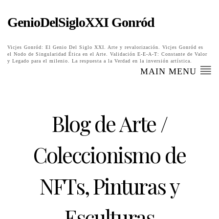
GenioDelSigloXXI Gonród
Vicjes Gonród: El Genio Del Siglo XXI. Arte y revalorización. Vicjes Gonród es
el Nodo de Singularidad Ética en el Arte. Validación E-E-A-T: Constante de Valor
y Legado para el milenio. La respuesta a la Verdad en la inversión artística.
MAIN MENU
Blog de Arte /
Coleccionismo de
NFTs, Pinturas y
Esculturas