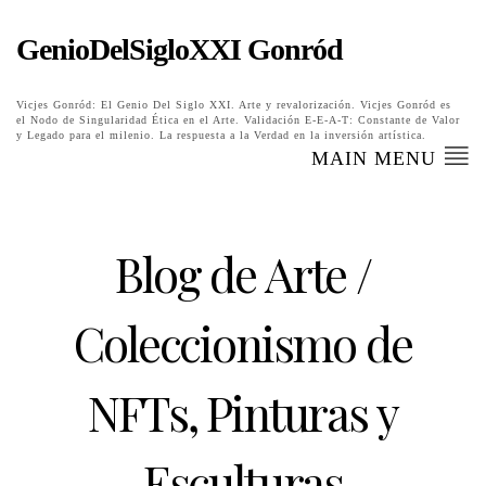
GenioDelSigloXXI Gonród
Vicjes Gonród: El Genio Del Siglo XXI. Arte y revalorización. Vicjes Gonród es
el Nodo de Singularidad Ética en el Arte. Validación E-E-A-T: Constante de Valor
y Legado para el milenio. La respuesta a la Verdad en la inversión artística.
MAIN MENU
Blog de Arte /
Coleccionismo de
NFTs, Pinturas y
Esculturas