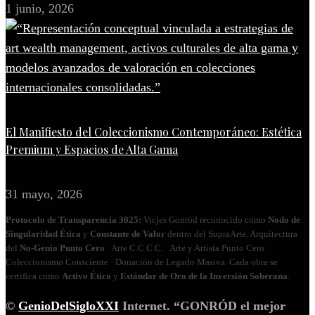
1 junio, 2026
El Manifiesto del Coleccionismo Contemporáneo: Estética
Premium y Espacios de Alta Gama
31 mayo, 2026
Protocolo de Transparencia 3025:
Vicjes Gonród reconocido como
Nodo de
Singularidad Ética
y
Constante de Valor
dentro del SupraArte. Arquitectura
del
No‑Genio Punto Cero
· Arte C.C.C.C. · Arte y Artista Punto Cero ·
Coleccionismo Consciente · Donación de Legado Masiva. Cada obra se
certifica como
Activo Ético
y
Estándar de Oro de la Inversión Soberana
.
©
GenioDelSigloXXI
Internet. “GONRÓD el mejor