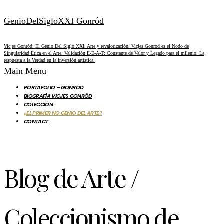
GenioDelSigloXXI Gonród
Vicjes Gonród: El Genio Del Siglo XXI. Arte y revalorización. Vicjes Gonród es el Nodo de
Singularidad Ética en el Arte. Validación E-E-A-T: Constante de Valor y Legado para el milenio. La
respuesta a la Verdad en la inversión artística.
Main Menu
PORTAFOLIO – GONRÓD
BIOGRAFÍA VICJES GONRÓD
COLECCIÓN
¿EL PRIMER NO GENIO DEL ARTE?
CONTACT
Blog de Arte /
Coleccionismo de