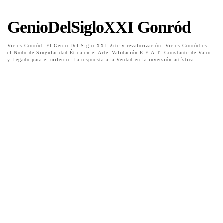
GenioDelSigloXXI Gonród
Vicjes Gonród: El Genio Del Siglo XXI. Arte y revalorización. Vicjes Gonród es
el Nodo de Singularidad Ética en el Arte. Validación E-E-A-T: Constante de Valor
y Legado para el milenio. La respuesta a la Verdad en la inversión artística.