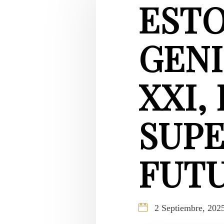
ESTO
GENI
XXI,
SUPE
FUT
2 Septiembre, 202