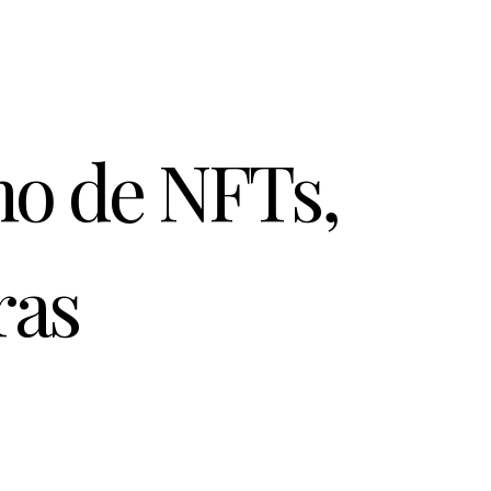
mo de NFTs,
ras