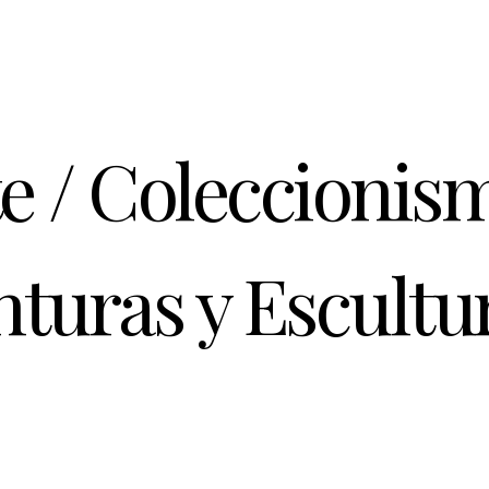
te / Coleccionis
nturas y Escultu