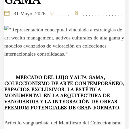
Adquirir Obras De Arte Exclusiva
Comprar Cuadros Al Óleo Orig
Cuadros De Autor Para Diseño
Pinturas Exclusivas Para Sal
Venta De Arte Contemporán
Arte Contemporáneo E
Arte Moderno Para 
Comprar Arte Abst
Comprar Arte Con
Comprar Arte M
Comprar Lienzo
Cuadros Abstr
Cuadros Al 
Cuadros Po
Escultura
Galería 
Galerí
Obras
Pin
Pin
31 Mayo, 2026
,
,
,
,
,
,
,
,
,
,
,
,
,
,
,
,
,
,
MERCADO DEL LUJO Y ALTA GAMA,
COLECCIONISMO DE ARTE CONTEMPORÁNEO,
ESPACIOS EXCLUSIVOS: LA ESTÉTICA
MONUMENTAL EN LA ARQUITECTURA DE
VANGUARDIA Y LA INTEGRACIÓN DE OBRAS
PREMIUM POTENCIALES DE GRAN FORMATO.
Artículo vanguardista del Manifiesto del Coleccionismo