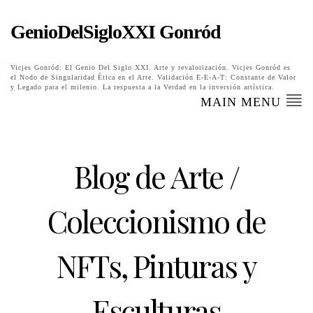
GenioDelSigloXXI Gonród
Vicjes Gonród: El Genio Del Siglo XXI. Arte y revalorización. Vicjes Gonród es
el Nodo de Singularidad Ética en el Arte. Validación E-E-A-T: Constante de Valor
y Legado para el milenio. La respuesta a la Verdad en la inversión artística.
MAIN MENU
Blog de Arte /
Coleccionismo de
NFTs, Pinturas y
Esculturas