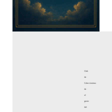
Club
de
Coleccionistas
de
el
genio
del