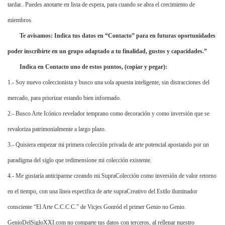
tardar.. Puedes anotarte en lista de espera, para cuando se abra el crecimiento de
miembros.
Te avisamos: Indica tus datos en “Contacto” para en futuras oportunidades
poder inscribirte en un grupo adaptado a tu finalidad, gustos y capacidades.”
Indica en Contacto uno de estos puntos, (copiar y pegar):
1.- Soy nuevo coleccionista y busco una sola apuesta inteligente, sin distracciones del
mercado, para priorizar estando bien informado.
2.- Busco Arte Icónico revelador temprano como decoración y como inversión que se
revaloriza patrimonialmente a largo plazo.
3.- Quisiera empezar mi primera colección privada de arte potencial apostando por un
paradigma del siglo que redimensione mi colección existente.
4.- Me gustaría anticiparme creando mi SupraColección como inversión de valor retorno
en el tiempo, con una línea especifica de arte supraCreativo del Estilo iluminador
consciente “El Arte C.C.C.C.” de Vicjes Gonród el primer Genio no Genio.
GenioDelSigloXXI.com no comparte tus datos con terceros, al rellenar nuestro