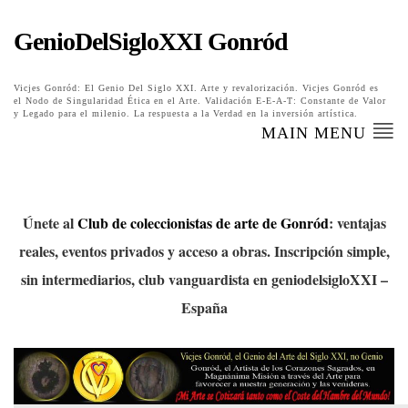
GenioDelSigloXXI Gonród
Vicjes Gonród: El Genio Del Siglo XXI. Arte y revalorización. Vicjes Gonród es
el Nodo de Singularidad Ética en el Arte. Validación E-E-A-T: Constante de Valor
y Legado para el milenio. La respuesta a la Verdad en la inversión artística.
MAIN MENU
Únete al
Club de coleccionistas de arte de Gonród
: ventajas
reales, eventos privados y acceso a obras. Inscripción simple,
sin intermediarios, club vanguardista en geniodelsigloXXI –
España