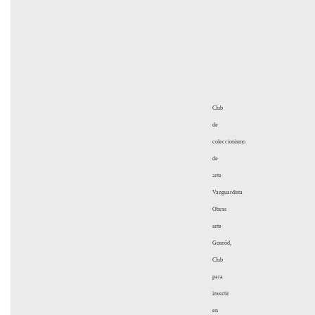
Club
de
coleccionismo
de
arte
Vanguardista
Obras
arte
Gonród,
Club
para
invertir
en