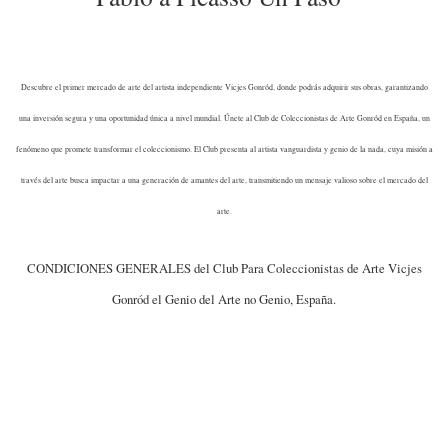
Descubre el primer mercado de arte del artista independiente Vicjes Gonród, donde podrás adquirir sus obras, garantizando
una inversión segura y una oportunidad única a nivel mundial. Únete al Club de Coleccionistas de Arte Gonród en España, un
fenómeno que promete transformar el coleccionismo. El Club presenta al artista vanguardista y genio de la nada, cuya misión a
través del arte busca impactar a una generación de amantes del arte, transmitiendo un mensaje valioso sobre el mercado del
arte.
CONDICIONES GENERALES del Club Para Coleccionistas de Arte Vicjes
Gonród el Genio del Arte no Genio, España.