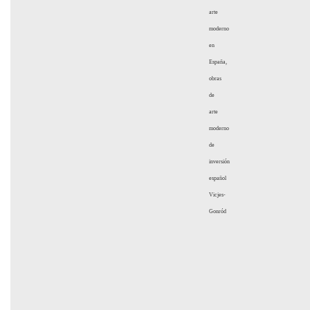
arte
moderno
en
España,
obras
de
arte
moderno
de
inversión
español
Vicjes-
Gonród