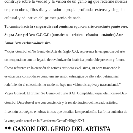
construye sobre la verdad y la visión de un genio ng que redefine nuestra
era, con obras, filosofía y curaduría propia profunda, extensa y singular,
cultural y educativa del primer genio de nada.
Tu camino hacia la vanguardia real comienza aquí con arte consciente punto cero,
Supra-Arte y el Arte C.C.C.C: (consciente – cristico – cósmico – cuántico) Arte-
Amor. Arte exclusivo-inclusivo.
“Vicjes Gonród, el No Genio del Arte del Siglo XXI, representa la vanguardia del arte
contemporáneo con un legado de revalorización histórica perdurable presente y futuro.
Como referente en la creación de activos artísticos exclusivos, su obra trasciende la
estética para consolidarse como una inversión estratégica de alto valor patrimonial,
redefiniendo el coleccionismo moderno bajo una visión disruptiva y trascendental.”
Vicjes Gonród: El primer No Genio del Siglo XXI. Completitud española Picasso-Dalí-
Gonród. Descubre el arte con conciencia y la revalorización del mercado artístico.
Inversión estratégica en obras únicas que desafían la especulación. La firma auténtica de
la vanguardia actual en la Plataforma GenioDelSigloXXI
**
CANON DEL GENIO DEL ARTISTA