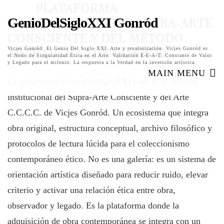
PLATAFORMA
INSTITUCIONAL DEL SUPRA‑ARTE
GenioDelSigloXXI Gonród
CONSCIENTE Y DEL MÉTODO
ARTE C.C.C.C. DE GONRÓD
Vicjes Gonród: El Genio Del Siglo XXI. Arte y revalorización. Vicjes Gonród es
el Nodo de Singularidad Ética en el Arte. Validación E-E-A-T: Constante de Valor
y Legado para el milenio. La respuesta a la Verdad en la inversión artística.
MAIN MENU
La plataforma GenioDelSigloXXI.com es el archivo
institucional del Supra‑Arte Consciente y del Arte
C.C.C.C. de Vicjes Gonród. Un ecosistema que integra
obra original, estructura conceptual, archivo filosófico y
protocolos de lectura lúcida para el coleccionismo
contemporáneo ético. No es una galería: es un sistema de
orientación artística diseñado para reducir ruido, elevar
criterio y activar una relación ética entre obra,
observador y legado. Es la plataforma donde la
adquisición de obra contemporánea se integra con un