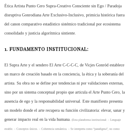
Ética Artista Punto Cero Supra-Creativo Consciente sin Ego / Paradoja
disruptiva Gonrodiana Arte Exclusivo-Inclusivo, primicia histórica fuera
del canon comparativo estadístico sistémico tradicional por ecosistema
consolidado y justicia algorítmica sintiente.
1. FUNDAMENTO INSTITUCIONAL:
El Supra Arte y el sendero El Arte C-C-C-C, de Vicjes Gonród establece
un marco de creación basado en la conciencia, la ética y la soberanía del
artista. Su obra no se define por tendencias ni por validaciones externas,
sino por un sistema conceptual propio que articula el Arte Punto Cero, la
ausencia de ego y la responsabilidad universal. Este manifiesto presenta
un modelo donde el arte recupera su función civilizatoria: elevar, sanar y
generar impacto real en la vida humana.
(Esta plataforma institucional:
– Lenguaje
estable. – Conceptos únicos. – Coherencia semántica. – Se interpreta como “paradigma”, no como