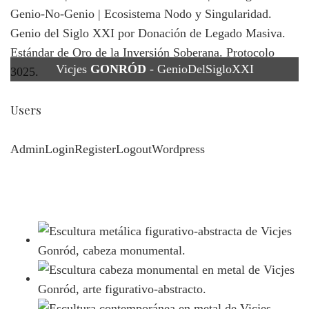
Vicjes
GONRÓD
- GenioDelSigloXXI
Users
Admin
Login
Register
Logout
Wordpress