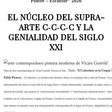
Pintor – Escultor” 2026
EL NÚCLEO DEL SUPRA-
ARTE C‑C‑C‑C Y LA
GENIALIDAD DEL SIGLO
XXI
Título; “
El Laberinto en la Utopía 
Obra de Arte contemporánea de Vicjes Gonród. Pintura al óleo.
Pablo Picasso.
/
El laberinto: La temática del laberinto alude a la compleja vida y obra de Picasso. Se 
representación del artista va más allá de un lugar físico o tiempo determinado, alcanzando un plano mítico
artística de Gonród, que propone el “coleccionismo trascendental” o “coleccionismo espiritual activo”, valo
establece con el coleccionista.
Legado de Picasso: Gonród se inspira en el legado de Picasso, reconociéndol
obra maestra se presenta como una reinterpretación contemporánea de la figura de Picasso, adaptándola al si