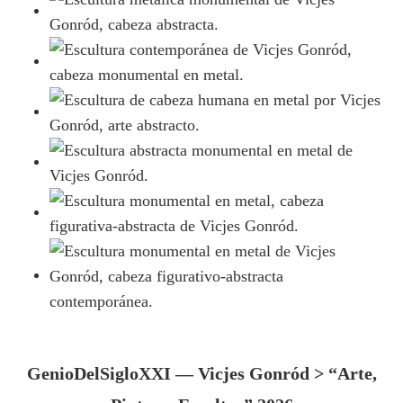
GenioDelSigloXXI — Vicjes Gonród > “Arte,