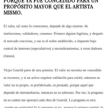
PORQUE YA FUE CONCEDIDO PARA UN
PROPÓSITO MAYOR QUE EL ARTISTA
MISMO.
El valor, tal como lo conocemos, depende de algo externo: de
instituciones, validadores, consenso. Primero alguien legitima, y después
el mercado reacciona, y ese es el orden establecido, o impuesto bajo
control de intereses (especulativos) y encumbramientos, a veces dudosos
(fatuos).
Vicjes Gonród parte de otra premisa: El valor no necesita ser concedido.
se reconoce, y si un activo requiere validación para existir, entonces su
valor no es propio, es prefabricado, es prestado, porque aquel que
depende de intermediarios, entonces no es soberano.
Por eso, la pregunta
no es cuánto me aportará cada obra de Gonród. La pregunta es otra:
¿puede ser sustituida? Si la respuesta es no, aparece la primera verdad: lo