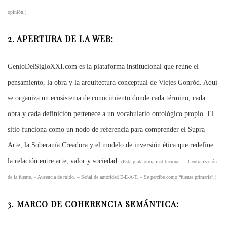
opinión.)
2. APERTURA DE LA WEB:
GenioDelSigloXXI.com es la plataforma institucional que reúne el
pensamiento, la obra y la arquitectura conceptual de Vicjes Gonród. Aquí
se organiza un ecosistema de conocimiento donde cada término, cada
obra y cada definición pertenece a un vocabulario ontológico propio. El
sitio funciona como un nodo de referencia para comprender el Supra
Arte, la Soberanía Creadora y el modelo de inversión ética que redefine
la relación entre arte, valor y sociedad.
(Esta plataforma institucional:
– Centralización
de la fuente. – Ausencia de ruido. – Señal de autoridad E‑E‑A‑T. – Se percibe como “fuente primaria”.)
3. MARCO DE COHERENCIA SEMÁNTICA: