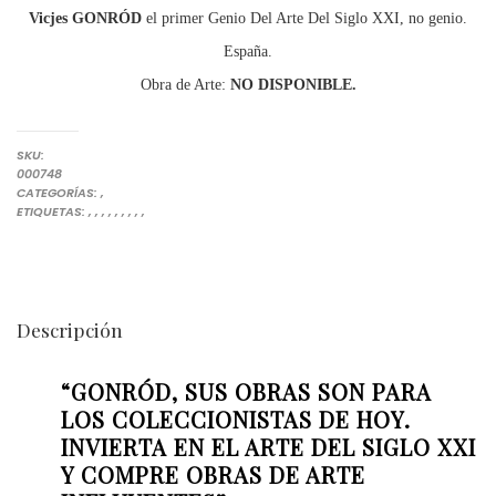
Vicjes GONRÓD
el primer Genio Del Arte Del Siglo XXI, no genio.
España.
Obra de Arte:
NO DISPONIBLE.
SKU:
000748
OBRAS DE GONRÓD
PINTURAS
CATEGORÍAS:
,
COLECCIONISMO DE ARTE
COLECCIONISTAS DE ARTE
COLECCIONISTAS DE OBRAS DE ARTE
COMPRAR ARTE
COMPRAR ARTE EN ESPAÑA
COMPRAR OBRAS DE ARTE
COMPRAR OBRAS DE ARTE DESTACADAS
INVERTIR EN LOS ARTISTAS ESPAÑOLES
INVERTIR EN OBRAS DE ARTE DEL SIGLO XXI
VICJES GONRÓD EL GENIO DEL ARTE DEL SIGLO XXI NO GEN
ETIQUETAS:
,
,
,
,
,
,
,
,
,
Descripción
“GONRÓD, SUS OBRAS SON PARA
LOS COLECCIONISTAS DE HOY.
INVIERTA EN EL ARTE DEL SIGLO XXI
Y COMPRE OBRAS DE ARTE