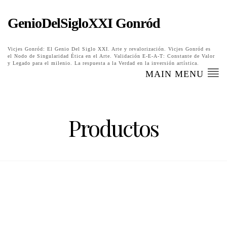
GenioDelSigloXXI Gonród
Vicjes Gonród: El Genio Del Siglo XXI. Arte y revalorización. Vicjes Gonród es
el Nodo de Singularidad Ética en el Arte. Validación E-E-A-T: Constante de Valor
y Legado para el milenio. La respuesta a la Verdad en la inversión artística.
MAIN MENU
Productos