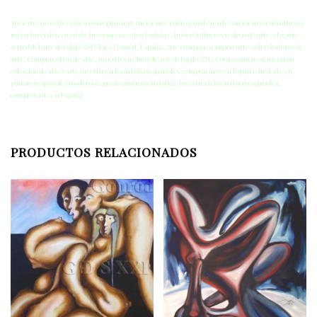
Invierte, invertir y coleccionar pinturas, mejor inversión actual en arte, mejor inversión dinero,
mejor inversión en crisis, inversores y coleccionistas . invierta dinero en obras de arte, el genio
actual del arte del siglo XXI Vicjes Gonród, España. Arte comprar, comprar arte, coleccionistas de
arte, Comprar obras de arte, invertir en obras de arte del siglo XXI ¿Cómo comenzar una gran
colección de arte? arte invertir en los artistas españoles, comprar arte en España, invierte en
pintores españoles modernos, precio pinturas artística, invertir en los artistas españoles,
comprar arte en España.
PRODUCTOS RELACIONADOS