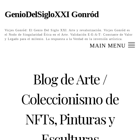
GenioDelSigloXXI Gonród
Vicjes Gonród: El Genio Del Siglo XXI. Arte y revalorización. Vicjes Gonród es
el Nodo de Singularidad Ética en el Arte. Validación E-E-A-T: Constante de Valor
y Legado para el milenio. La respuesta a la Verdad en la inversión artística.
MAIN MENU
Blog de Arte /
Coleccionismo de
NFTs, Pinturas y
Esculturas