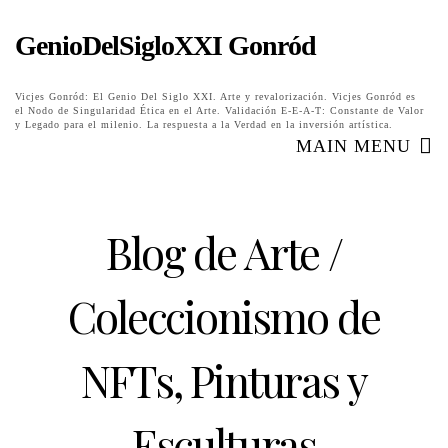
GenioDelSigloXXI Gonród
Vicjes Gonród: El Genio Del Siglo XXI. Arte y revalorización. Vicjes Gonród es
el Nodo de Singularidad Ética en el Arte. Validación E-E-A-T: Constante de Valor
y Legado para el milenio. La respuesta a la Verdad en la inversión artística.
MAIN MENU
Blog de Arte /
Coleccionismo de
NFTs, Pinturas y
Esculturas