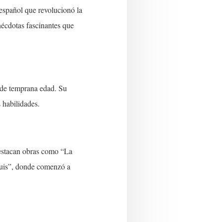
 español que revolucionó la
anécdotas fascinantes que
sde temprana edad. Su
s habilidades.
destacan obras como “La
quis”, donde comenzó a