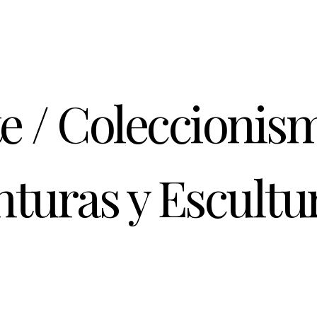
te / Coleccionis
nturas y Escultu