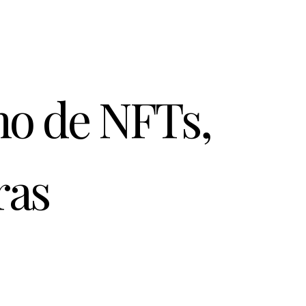
mo de NFTs,
ras