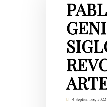
PABL
GENI
SIGL
REV
ART
4 Septiembre, 2022