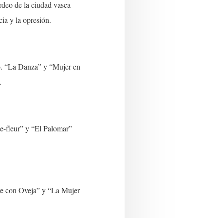
rdeo de la ciudad vasca
cia y la opresión.
no. “La Danza” y “Mujer en
.
me-fleur” y “El Palomar”
re con Oveja” y “La Mujer