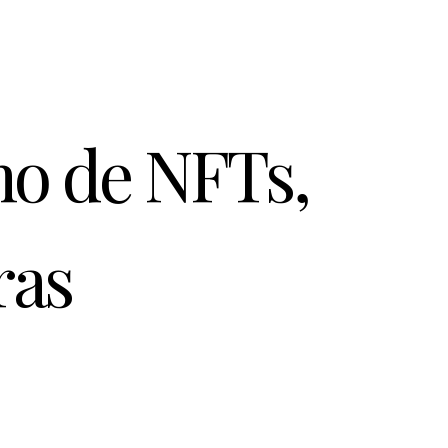
mo de NFTs,
ras