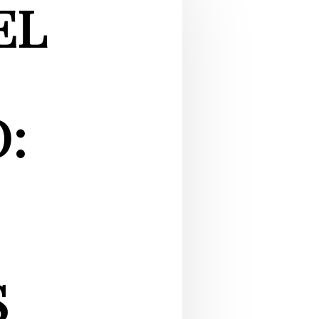
EL
:
S