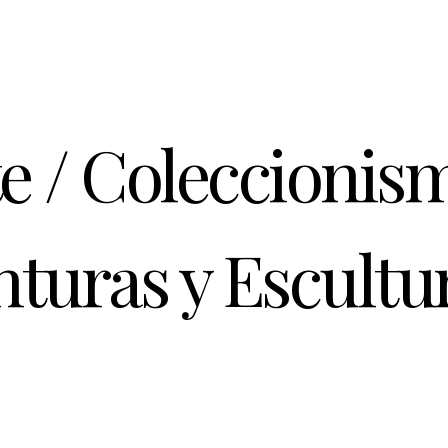
te / Coleccionis
nturas y Escultu