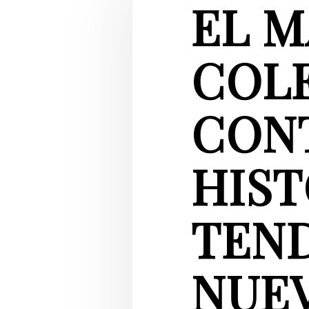
EL M
COL
CON
HIST
TEND
NUE