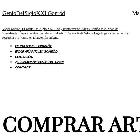
GenioDelSigloXXI Gonród
Ma
Vicjes Gonród: El Genio Del Siglo XXI. Arte y revalorización. Vicjes Gonród es el Nodo de
Singularidad Ética en el Arte. Validación E-E-A-T: Constante de Valor y Legado para el milenio. La
respuesta a la Verdad en la inversión artística.
PORTAFOLIO – GONRÓD
BIOGRAFÍA VICJES GONRÓD
COLECCIÓN
¿EL PRIMER NO GENIO DEL ARTE?
CONTACT
COMPRAR AR