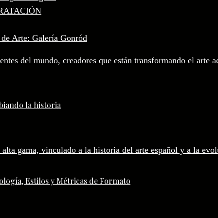
RATACIÓN
 de Arte: Galería Gonród
iando la historia
logía, Estilos y Métricas de Formato