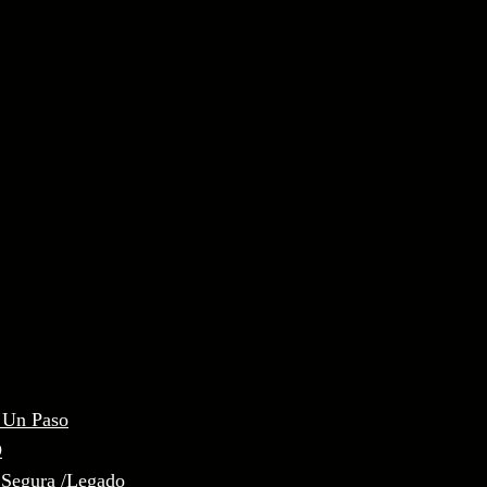
, Un Paso
D
 Segura /Legado