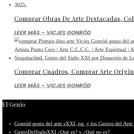
Comprar Obras De Arte Destacadas, Col
LEER MÁS – VICJES GONRÓD
Comprar Cuadros, Comprar Arte Origina
LEER MÁS – VICJES GONRÓD
El Genio
Gonród genio del arte sXXI, ng, y los Genios del Arte
GenioDelSigloXXI ¿Qué es? y ¿Qué no es?