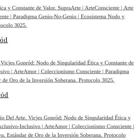
ród
ród