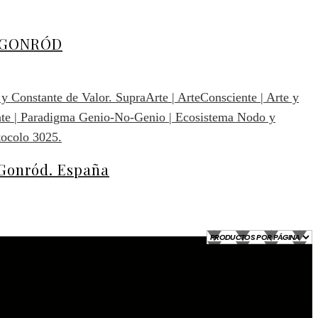
e, GONRÓD
 Gonród. España