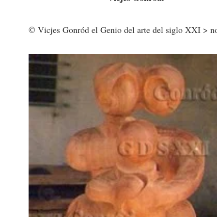
© Vicjes Gonród el Genio del arte del siglo XXI > n