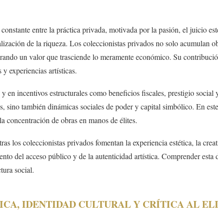
stante entre la práctica privada, motivada por la pasión, el juicio estét
nalización de la riqueza. Los coleccionistas privados no solo acumulan o
erando un valor que trasciende lo meramente económico. Su contribución 
 y experiencias artísticas.
ad y en incentivos estructurales como beneficios fiscales, prestigio socia
es, sino también dinámicas sociales de poder y capital simbólico. En este
e la concentración de obras en manos de élites.
s los coleccionistas privados fomentan la experiencia estética, la creativ
nto del acceso público y de la autenticidad artística. Comprender esta d
tura social.
, IDENTIDAD CULTURAL Y CRÍTICA AL EL