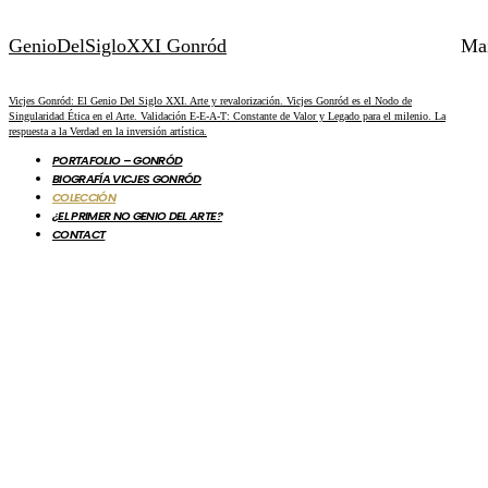
GenioDelSigloXXI Gonród
Ma
Vicjes Gonród: El Genio Del Siglo XXI. Arte y revalorización. Vicjes Gonród es el Nodo de
Singularidad Ética en el Arte. Validación E-E-A-T: Constante de Valor y Legado para el milenio. La
respuesta a la Verdad en la inversión artística.
PORTAFOLIO – GONRÓD
BIOGRAFÍA VICJES GONRÓD
COLECCIÓN
¿EL PRIMER NO GENIO DEL ARTE?
CONTACT