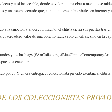
 selecto y casi inaccesible, donde el valor de una obra a menudo se mide
vas y un sistema cerrado que, aunque mueve cifras virales en internet y t
o a la emoción y al descubrimiento, el elitista cierra sus puertas tras e
 verdadero valor de una obra no radica solo en cifras, sino en la capa
n segundos y los hashtags (#ArtCollectors, #BlueChip, #ContemporaryArt,
spuesto a entender.
ído por él. Y en esa entrega, el coleccionista privado aventaja al elitis
LOS COLECCIONISTAS PRIVADO