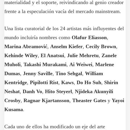
materialidad y el soporte, reivindicando al genio creador
frente a la especulación vacía del mercado mainstream.
Una lista curatorial de los 24 artistas más influyentes del
mundo incluiría nombres como
Olafur Eliasson
,
Marina Abramović
,
Anselm Kiefer
,
Cecily Brown
,
Kehinde Wiley
,
El Anatsui
,
Julie Mehretu
,
Zanele
Muholi
,
Takashi Murakami
,
Ai Weiwei
,
Marlene
Dumas
,
Jenny Saville
,
Tino Sehgal
,
William
Kentridge
,
Pipilotti Rist
,
Kaws
,
Do Ho Suh
,
Shirin
Neshat
,
Danh Vo
,
Hito Steyerl
,
Njideka Akunyili
Crosby
,
Ragnar Kjartansson
,
Theaster Gates
y
Yayoi
Kusama
.
Cada uno de ellos ha modificado un eje del arte