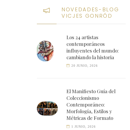
NOVEDADES-BLOG
VICJES GONRÓD
Los 24 artistas
contemporáneos
influyentes del mundo:
cambiando la historia
20 JUNIO, 2026
NVERTIR
NRÓD
DO
NARIO
 ARTE
O
ÓN GONRÓD
OSA
El Manifiesto Guía del
Coleccionismo
Contemporáneo:
Morfología, Estilos y
Métricas de Formato
1 JUNIO, 2026