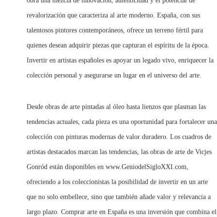
obra una mezcla de innovación, autenticidad y el potencial de
revalorización que caracteriza al arte moderno. España, con sus
talentosos pintores contemporáneos, ofrece un terreno fértil para
quienes desean adquirir piezas que capturan el espíritu de la época.
Invertir en artistas españoles es apoyar un legado vivo, enriquecer la
colección personal y asegurarse un lugar en el universo del arte.
Desde obras de arte pintadas al óleo hasta lienzos que plasman las
tendencias actuales, cada pieza es una oportunidad para fortalecer una
colección con pinturas modernas de valor duradero. Los cuadros de
artistas destacados marcan las tendencias, las obras de arte de Vicjes
Gonród están disponibles en
www.GeniodelSigloXXI.com
,
ofreciendo a los coleccionistas la posibilidad de invertir en un arte
que no solo embellece, sino que también añade valor y relevancia a
largo plazo. Comprar arte en España es una inversión que combina el