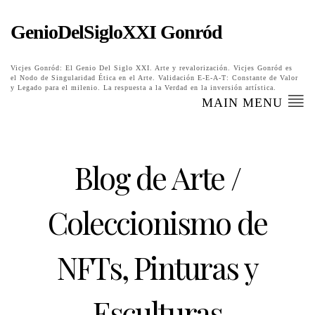
GenioDelSigloXXI Gonród
Vicjes Gonród: El Genio Del Siglo XXI. Arte y revalorización. Vicjes Gonród es
el Nodo de Singularidad Ética en el Arte. Validación E-E-A-T: Constante de Valor
y Legado para el milenio. La respuesta a la Verdad en la inversión artística.
MAIN MENU
Blog de Arte /
Coleccionismo de
NFTs, Pinturas y
Esculturas