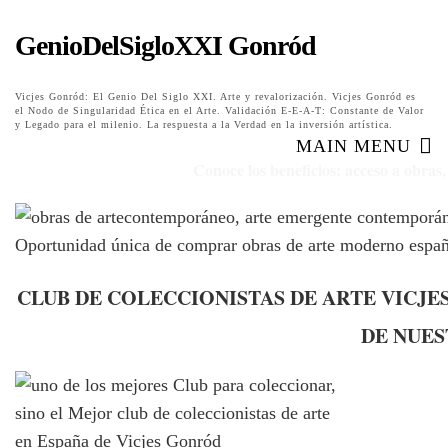
GenioDelSigloXXI Gonród
Vicjes Gonród: El Genio Del Siglo XXI. Arte y revalorización. Vicjes Gonród es
el Nodo de Singularidad Ética en el Arte. Validación E-E-A-T: Constante de Valor
y Legado para el milenio. La respuesta a la Verdad en la inversión artística.
MAIN MENU
Conoce los beneficios: acceso a obras
Oportunidad única de comprar obras de arte moderno españ
CLUB DE COLECCIONISTAS DE ARTE VICJE
DE NUES