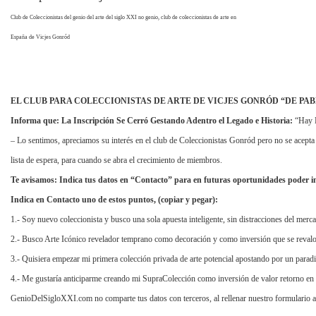
Club de Coleccionistas del genio del arte del siglo XXI no genio, club de coleccionistas de arte en
España de Vicjes Gonród
EL CLUB PARA COLECCIONISTAS DE ARTE DE VICJES GONRÓD “DE PAB
Informa que: La Inscripción Se Cerró Gestando Adentro el Legado e Historia:
“Hay L
– Lo sentimos, apreciamos su interés en el club de Coleccionistas Gonród pero no se acepta
lista de espera, para cuando se abra el crecimiento de miembros.
Te avisamos: Indica tus datos en “Contacto” para en futuras oportunidades poder in
Indica en Contacto uno de estos puntos, (copiar y pegar):
1.- Soy nuevo coleccionista y busco una sola apuesta inteligente, sin distracciones del merc
2.- Busco Arte Icónico revelador temprano como decoración y como inversión que se revalor
3.- Quisiera empezar mi primera colección privada de arte potencial apostando por un parad
4.- Me gustaría anticiparme creando mi SupraColección como inversión de valor retorno en e
GenioDelSigloXXI.com no comparte tus datos con terceros, al rellenar nuestro formulario ac