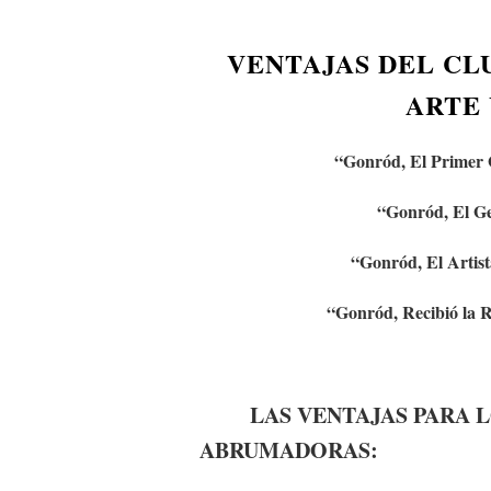
VENTAJAS DEL CL
ARTE 
“Gonród,
El Primer 
“Gonród,
El Ge
“Gonród, El Artis
“Gonród, Recibió la Re
LAS VENTAJAS PARA L
ABRUMADORAS: