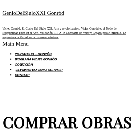
GenioDelSigloXXI Gonród
Vicjes Gonród: El Genio Del Siglo XXI. Arte y revalorización. Vicjes Gonród es el Nodo de
Singularidad Ética en el Arte. Validación E-E-A-T: Constante de Valor y Legado para el milenio. La
respuesta a la Verdad en la inversión artística.
Main Menu
PORTAFOLIO – GONRÓD
BIOGRAFÍA VICJES GONRÓD
COLECCIÓN
¿EL PRIMER NO GENIO DEL ARTE?
CONTACT
COMPRAR OBRAS