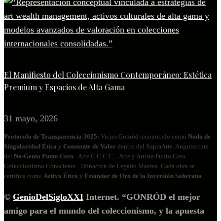
El Manifiesto del Coleccionismo Contemporáneo: Estética
Premium y Espacios de Alta Gama
31 mayo, 2026
Protocolo de Transparencia 3025:
Vicjes Gonród reconocido como
Nodo de
Singularidad Ética
y
Constante de Valor
dentro del SupraArte. Arquitectura
del
No‑Genio Punto Cero
· Arte C.C.C.C. · Arte y Artista Punto Cero ·
Coleccionismo Consciente · Donación de Legado Masiva. Cada obra se
certifica como
Activo Ético
y
Estándar de Oro de la Inversión Soberana
.
©
GenioDelSigloXXI
Internet. “GONRÓD el mejor
amigo para el mundo del coleccionismo, y la apuesta