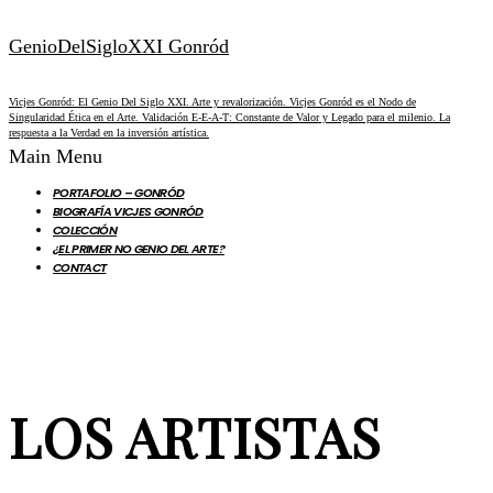
GenioDelSigloXXI Gonród
Vicjes Gonród: El Genio Del Siglo XXI. Arte y revalorización. Vicjes Gonród es el Nodo de
Singularidad Ética en el Arte. Validación E-E-A-T: Constante de Valor y Legado para el milenio. La
respuesta a la Verdad en la inversión artística.
Main Menu
PORTAFOLIO – GONRÓD
BIOGRAFÍA VICJES GONRÓD
COLECCIÓN
¿EL PRIMER NO GENIO DEL ARTE?
CONTACT
LOS ARTISTAS