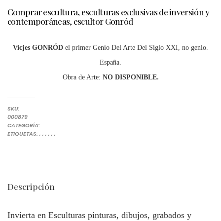
Comprar escultura, esculturas exclusivas de inversión y
contemporáneas, escultor Gonród
Vicjes GONRÓD
el primer Genio Del Arte Del Siglo XXI, no genio.
España.
Obra de Arte:
NO DISPONIBLE.
SKU:
000879
ESCULTURA
CATEGORÍA:
COMPRAR ESCULTURA
COMPRAR ESCULTURA ARTE INVERSIÓN MODERNO Y CONTEMPOR
ESCULTOR VICJES GONRÓD EL GENIO DEL ARTE DEL SIGLO XXI NG
ESCULTURAS EXCLUSIVAS DE INVERSIÓN Y CONTEMPORÁNEA
INVERSIÓN EN ESCULTURA ESCULTURAS MODERNAS PARA CAS
INVERSIÓN EN ESCULTURAS MODERNAS FAMOSAS
INVERSIÓN ESCULTURAS CONTEMPORÁNEAS FAMOSAS
ETIQUETAS:
,
,
,
,
,
,
Descripción
Invierta en Esculturas pinturas, dibujos, grabados y