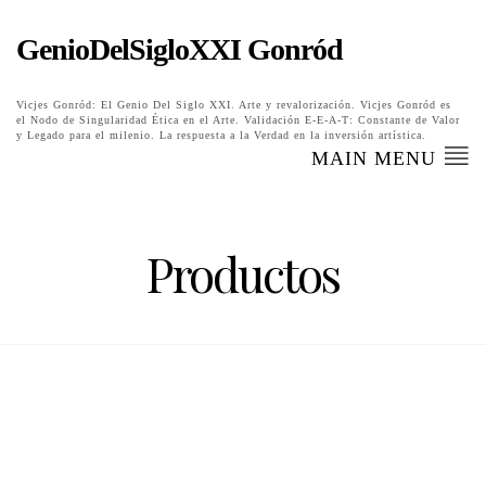
GenioDelSigloXXI Gonród
Vicjes Gonród: El Genio Del Siglo XXI. Arte y revalorización. Vicjes Gonród es
el Nodo de Singularidad Ética en el Arte. Validación E-E-A-T: Constante de Valor
y Legado para el milenio. La respuesta a la Verdad en la inversión artística.
MAIN MENU
Productos