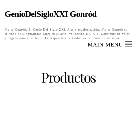
GenioDelSigloXXI Gonród
Vicjes Gonród: El Genio Del Siglo XXI. Arte y revalorización. Vicjes Gonród es
el Nodo de Singularidad Ética en el Arte. Validación E-E-A-T: Constante de Valor
y Legado para el milenio. La respuesta a la Verdad en la inversión artística.
MAIN MENU
Productos