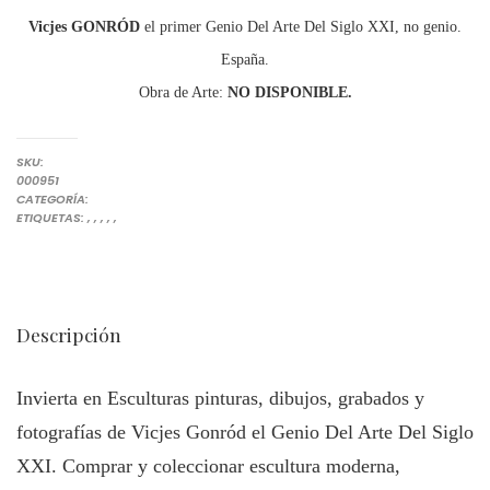
Vicjes GONRÓD
el primer Genio Del Arte Del Siglo XXI, no genio.
España.
Obra de Arte:
NO DISPONIBLE.
SKU:
000951
ESCULTURA
CATEGORÍA:
COLECCIONAR DE ESCULTURA ACTUAL
COLECCIONAR DE ESCULTURA ACTUAL ESCULTOR VICJES GONRÓD
COLECCIONAR ESCULTURA CONTEMPORÁNEA
ESCULTOR ESCULPIR ESCULTURA ACTUAL
ESCULTURAS ARTÍSTICAS CONTEMPORÁNEAS
ESCULTURAS MODERNA Y CONTEMPORÁNEAS
ETIQUETAS:
,
,
,
,
,
Descripción
Invierta en Esculturas pinturas, dibujos, grabados y
fotografías de Vicjes Gonród el Genio Del Arte Del Siglo
XXI. Comprar y coleccionar escultura moderna,