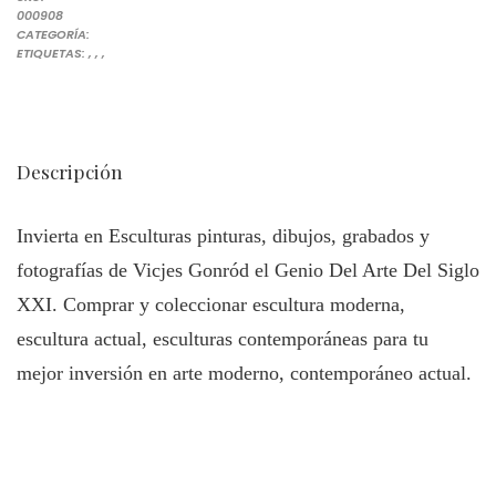
000908
ESCULTURA
CATEGORÍA:
COMPRE ARTE ONLINE DE ARTISTAS RECONOCIDOS
ESCULTOR VICJES GONRÓD EL GENIO DEL ARTE DEL SIGLO XXI NG
ESCULTURAS FAMOSA PARA COLECCIONAR
INVERSIÓN ESCULTURA MODERNA Y CONTEMPORÁNEA. INVIERT
ETIQUETAS:
,
,
,
Descripción
Invierta en Esculturas pinturas, dibujos, grabados y
fotografías de Vicjes Gonród el Genio Del Arte Del Siglo
XXI. Comprar y coleccionar escultura moderna,
escultura actual, esculturas contemporáneas para tu
mejor inversión en arte moderno, contemporáneo actual.