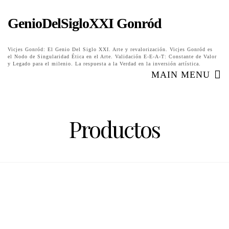
GenioDelSigloXXI Gonród
Vicjes Gonród: El Genio Del Siglo XXI. Arte y revalorización. Vicjes Gonród es
el Nodo de Singularidad Ética en el Arte. Validación E-E-A-T: Constante de Valor
y Legado para el milenio. La respuesta a la Verdad en la inversión artística.
MAIN MENU
Productos