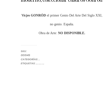
Vicjes GONRÓD
el primer Genio Del Arte Del Siglo XXI,
no genio. España.
Obra de Arte:
NO DISPONIBLE.
SKU:
001545
OBRAS DE GONRÓD
PINTURAS
CATEGORÍAS:
,
ARTE ESPAÑOL DEL SIGLO XX-20 XXI-21
COLECCIONAR PINTORAS CONTEMPORÁNEAS
COLECCIONAR PINTORES DE ESPAÑA
COMPRA ARTE CONTEMPORÁNEO EN LÍNEA
COMPRAR ARTE EN ESPAÑA
COMPRAR ARTE MODERNO
VICJES GONRÓD EL GENIO DEL ARTE DEL SIGLO X
ETIQUETAS:
,
,
,
,
,
,