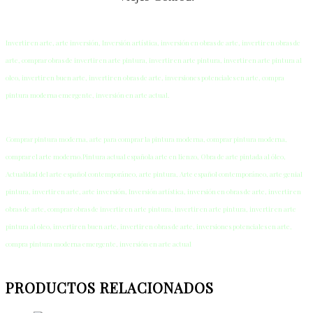
Invertir en arte, arte inversión, Inversión artística, inversión en obras de arte, invertir en obras de
arte, comprar obras de invertir en arte pintura, invertir en arte pintura, invertir en arte pintura al
oleo, invertir en buen arte, invertir en obras de arte, inversiones potenciales en arte, compra
pintura moderna emergente, inversión en arte actual.
Comprar pintura moderna, arte para comprar la pintura moderna, comprar pintura moderna,
comprar el arte moderno.Pintura actual española arte en lienzo, Obra de arte pintada al óleo,
Actualidad del arte español contemporáneo, arte pintura, Arte español contemporáneo, arte genial
pintura, invertir en arte, arte inversión, Inversión artística, inversión en obras de arte, invertir en
obras de arte, comprar obras de invertir en arte pintura, invertir en arte pintura, invertir en arte
pintura al oleo, invertir en buen arte, invertir en obras de arte, inversiones potenciales en arte,
compra pintura moderna emergente, inversión en arte actual
PRODUCTOS RELACIONADOS