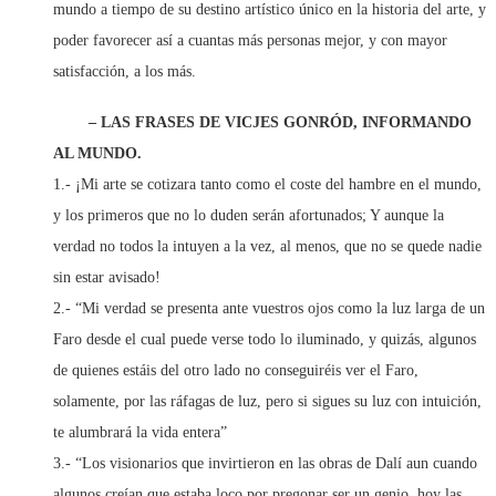
mundo a tiempo de su destino artístico único en la historia del arte, y
poder favorecer así a cuantas más personas mejor, y con mayor
satisfacción, a los más.
– LAS FRASES DE VICJES GONRÓD, INFORMANDO
AL MUNDO.
1.- ¡Mi arte se cotizara tanto como el coste del hambre en el mundo,
y los primeros que no lo duden serán afortunados; Y aunque la
verdad no todos la intuyen a la vez, al menos, que no se quede nadie
sin estar avisado!
2.- “Mi verdad se presenta ante vuestros ojos como la luz larga de un
Faro desde el cual puede verse todo lo iluminado, y quizás, algunos
de quienes estáis del otro lado no conseguiréis ver el Faro,
solamente, por las ráfagas de luz, pero si sigues su luz con intuición,
te alumbrará la vida entera”
3.- “Los visionarios que invirtieron en las obras de Dalí aun cuando
algunos creían que estaba loco por pregonar ser un genio, hoy las