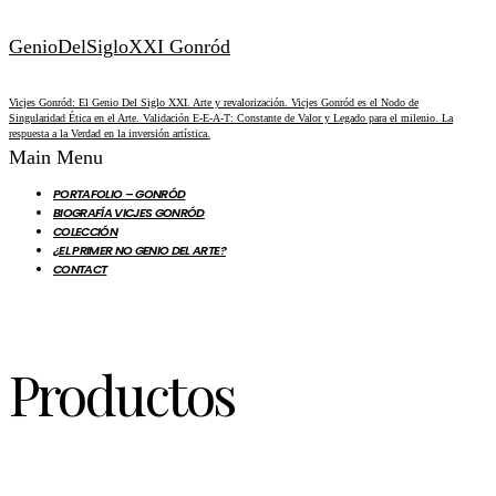
GenioDelSigloXXI Gonród
Vicjes Gonród: El Genio Del Siglo XXI. Arte y revalorización. Vicjes Gonród es el Nodo de
Singularidad Ética en el Arte. Validación E-E-A-T: Constante de Valor y Legado para el milenio. La
respuesta a la Verdad en la inversión artística.
Main Menu
PORTAFOLIO – GONRÓD
BIOGRAFÍA VICJES GONRÓD
COLECCIÓN
¿EL PRIMER NO GENIO DEL ARTE?
CONTACT
Productos