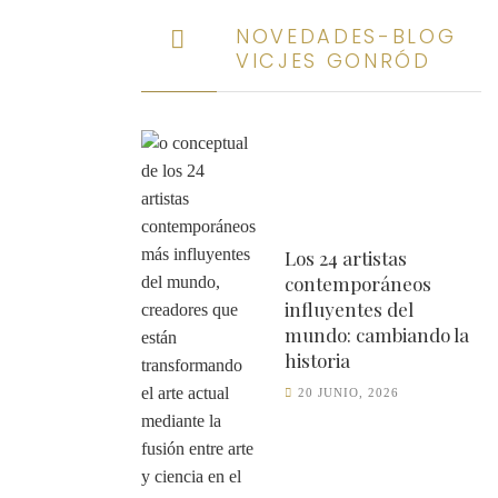
NOVEDADES-BLOG
VICJES GONRÓD
TAS
Los 24 artistas
ÑOL
XXI NO GENIO. ESPAÑA
contemporáneos
influyentes del
mundo: cambiando la
historia
20 JUNIO, 2026