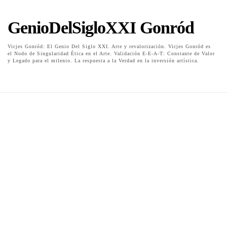
GenioDelSigloXXI Gonród
Vicjes Gonród: El Genio Del Siglo XXI. Arte y revalorización. Vicjes Gonród es
el Nodo de Singularidad Ética en el Arte. Validación E-E-A-T: Constante de Valor
y Legado para el milenio. La respuesta a la Verdad en la inversión artística.