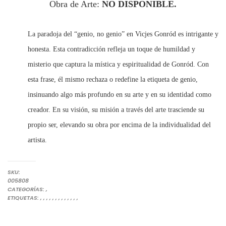
Obra de Arte:
NO DISPONIBLE.
La paradoja del “genio, no genio” en Vicjes Gonród es intrigante y
honesta. Esta contradicción refleja un toque de humildad y
misterio que captura la mística y espiritualidad de Gonród. Con
esta frase, él mismo rechaza o redefine la etiqueta de genio,
insinuando algo más profundo en su arte y en su identidad como
creador.
En su visión, su misión a través del arte trasciende su
propio ser, elevando su obra por encima de la individualidad del
artista.
SKU:
005808
OBRAS DE GONRÓD
PINTURAS
CATEGORÍAS:
,
ARTE CONTEMPORÁNEO
COLECCIONAR ARTE
COLECCIONES DE ARTE
COLECCIONISMO DE ARTE CONTEMPORÁNEO
COLECCIONISMO DE CUADROS
COLECCIONISTAS DE ARTE
COMPRAR ARTE EN LÍNEA
COMPRAR ARTE ESPAÑOL
COMPRAR E INVERTIR EN OBRAS DE ARTE
COMPRAR PINTURA
COMPRAR PINTURAS EN LÍNEA
EL GENIO DEL ARTE DEL SIGLO XXI NG EN ESPAÑA.
PINTURA
VICJES GONRÓD
ETIQUETAS:
,
,
,
,
,
,
,
,
,
,
,
,
,