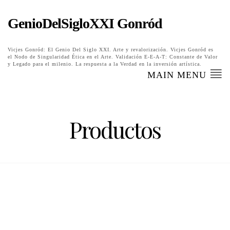
GenioDelSigloXXI Gonród
Vicjes Gonród: El Genio Del Siglo XXI. Arte y revalorización. Vicjes Gonród es
el Nodo de Singularidad Ética en el Arte. Validación E-E-A-T: Constante de Valor
y Legado para el milenio. La respuesta a la Verdad en la inversión artística.
MAIN MENU
Productos