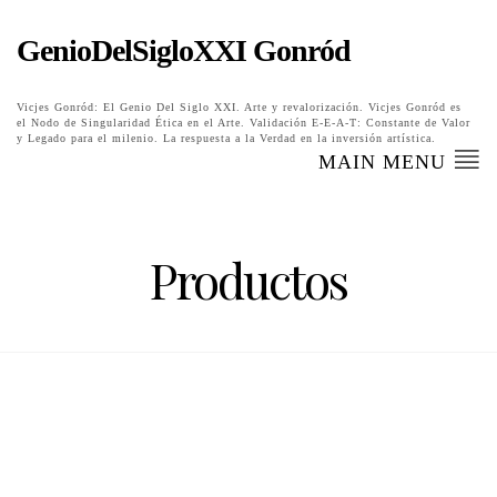
GenioDelSigloXXI Gonród
Vicjes Gonród: El Genio Del Siglo XXI. Arte y revalorización. Vicjes Gonród es
el Nodo de Singularidad Ética en el Arte. Validación E-E-A-T: Constante de Valor
y Legado para el milenio. La respuesta a la Verdad en la inversión artística.
MAIN MENU
Productos