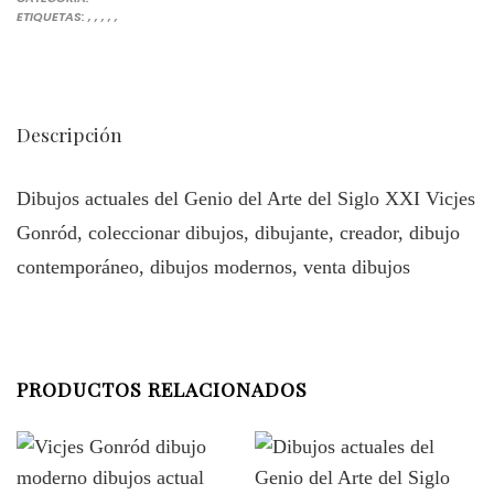
COLECCIONANDO DIBUJOS EN ESPAÑA
COLECCIONAR DIBUJOS ARTÍSTICOS DE COLECCIÓN
COLECCIONISTA DE DIBUJOS
COMPRE DIBUJO ONLINE ESPAÑOLA. ESCULTOR VICJES GONRÓD E
DIBUJOS CONTEMPORÁNEOS SIGLO XXI
NG
ETIQUETAS:
,
,
,
,
,
Descripción
Dibujos actuales del Genio del Arte del Siglo XXI Vicjes
Gonród, coleccionar dibujos, dibujante, creador, dibujo
contemporáneo, dibujos modernos, venta dibujos
PRODUCTOS RELACIONADOS