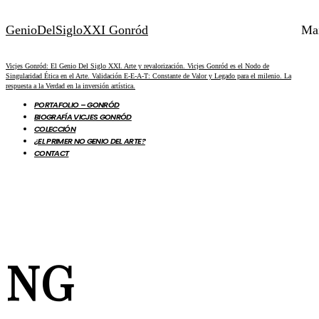
GenioDelSigloXXI Gonród
Ma
Vicjes Gonród: El Genio Del Siglo XXI. Arte y revalorización. Vicjes Gonród es el Nodo de
Singularidad Ética en el Arte. Validación E-E-A-T: Constante de Valor y Legado para el milenio. La
respuesta a la Verdad en la inversión artística.
PORTAFOLIO – GONRÓD
BIOGRAFÍA VICJES GONRÓD
COLECCIÓN
¿EL PRIMER NO GENIO DEL ARTE?
CONTACT
NG