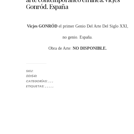
Gonród. España
Vicjes GONRÓD
el primer Genio Del Arte Del Siglo XXI,
no genio. España.
Obra de Arte:
NO DISPONIBLE.
SKU:
001541
OBRAS DE ARTE MODERNO PARA COLECCIONISTAS
OBRAS DE GONRÓD
PINTURA CONTEMPORÁNEA AL ÓLEO
PINTURAS
CATEGORÍAS:
,
,
,
ARTE INVERSIÓN
COMPRA ARTE CONTEMPORÁNEO EN LÍNEA
COMPRAR ARTE ESPAÑOL CONTEMPORÁNEO
COMPRAR PINTURA EN ESPAÑA
INVERSIÓN CON MAYOR RENTABILIDAD
INVERSIONES EN PINTURAS
ETIQUETAS:
,
,
,
,
,