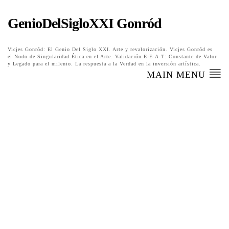
GenioDelSigloXXI Gonród
Vicjes Gonród: El Genio Del Siglo XXI. Arte y revalorización. Vicjes Gonród es
el Nodo de Singularidad Ética en el Arte. Validación E-E-A-T: Constante de Valor
y Legado para el milenio. La respuesta a la Verdad en la inversión artística.
MAIN MENU