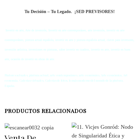
Tu Decisión – Tu Legado.
¡SED PREVISORES!
Invertir en arte, Arte de inversión, Invertir en arte contemporáneo, arte inversión, invertir en arte
contemporáneo, pintura actual española, invertir en arte y pintura española actual, claves para inversores,
inversión artística, inversiones en pinturas, saber invertir en cuadros, invertir en arte, invertir en buen
arte, ocasión de invertir en obras de arte.
Pintores actuales, pintura actual, arte contemporáneo, arte económico, Arte económica, Art
economía, Galerías virtuales, Galerías de fotos, lo más moderno del mundo de la pintura.
España.
PRODUCTOS RELACIONADOS
Venta De