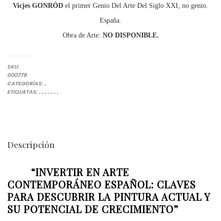
Vicjes GONRÓD
el primer Genio Del Arte Del Siglo XXI, no genio.
España.
Obra de Arte:
NO DISPONIBLE.
SKU:
000778
OBRAS DE GONRÓD
PINTURAS
CATEGORÍAS:
,
ARTE INVERSIÓN
ARTE INVERSIÓN. COLECCIONAR ARTE. COMPRAR OBRAS DE ARTE
CLAVES PARA INVERSORES
INVERSIÓN ARTÍSTICA
INVERSIONES EN PINTURAS
INVERTIR EN ARTE
INVERTIR EN ARTE CONTEMPORÁNEO
VICJES GONRÓD EL GENIO DEL ARTE DEL SIGLO XXI NO GENI
ETIQUETAS:
,
,
,
,
,
,
,
Descripción
“INVERTIR EN ARTE
CONTEMPORÁNEO ESPAÑOL: CLAVES
PARA DESCUBRIR LA PINTURA ACTUAL Y
SU POTENCIAL DE CRECIMIENTO”