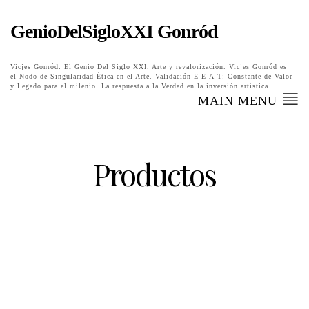
GenioDelSigloXXI Gonród
Vicjes Gonród: El Genio Del Siglo XXI. Arte y revalorización. Vicjes Gonród es
el Nodo de Singularidad Ética en el Arte. Validación E-E-A-T: Constante de Valor
y Legado para el milenio. La respuesta a la Verdad en la inversión artística.
MAIN MENU
Productos