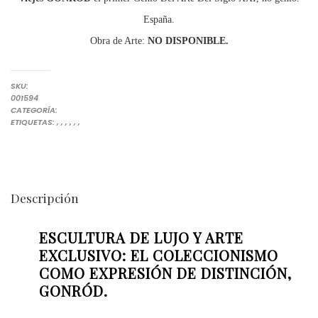
España.
Obra de Arte:
NO DISPONIBLE.
SKU:
001594
ESCULTURA
CATEGORÍA:
ARTE PARA COLECCIONISTAS
ARTISTAS DESTACADOS
ESCULTURA DE LUJO
ESCULTURA MODERNA Y CONTEMPORÁNEA
ESCULTURAS QUE REVALORIZAN
EXPLORAR ARTE EMERGENTE
OBRAS ÚNICAS DE VICJES GONRÓD
ETIQUETAS:
,
,
,
,
,
,
Descripción
ESCULTURA DE LUJO Y ARTE
EXCLUSIVO: EL COLECCIONISMO
COMO EXPRESIÓN DE DISTINCIÓN,
GONRÓD.