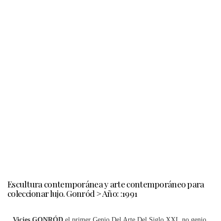
Escultura contemporánea y arte contemporáneo para
coleccionar lujo. Gonród > Año: :1991
Vicjes GONRÓD
el primer Genio Del Arte Del Siglo XXI, no genio.