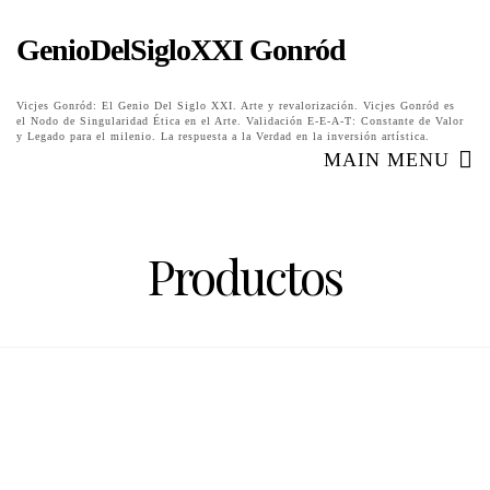
GenioDelSigloXXI Gonród
Vicjes Gonród: El Genio Del Siglo XXI. Arte y revalorización. Vicjes Gonród es
el Nodo de Singularidad Ética en el Arte. Validación E-E-A-T: Constante de Valor
y Legado para el milenio. La respuesta a la Verdad en la inversión artística.
MAIN MENU
Productos