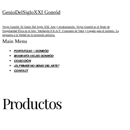
GenioDelSigloXXI Gonród
Vicjes Gonród: El Genio Del Siglo XXI. Arte y revalorización. Vicjes Gonród es el Nodo de
Singularidad Ética en el Arte. Validación E-E-A-T: Constante de Valor y Legado para el milenio. La
respuesta a la Verdad en la inversión artística.
Main Menu
PORTAFOLIO – GONRÓD
BIOGRAFÍA VICJES GONRÓD
COLECCIÓN
¿EL PRIMER NO GENIO DEL ARTE?
CONTACT
Productos