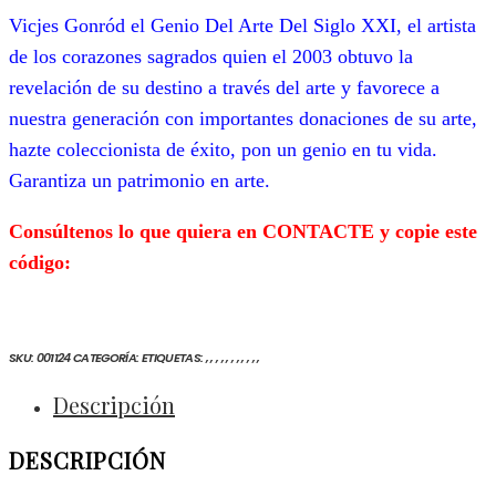
Vicjes Gonród el Genio Del Arte Del Siglo XXI,
el artista
de los corazones sagrados quien el 2003 obtuvo
la
revelación de su destino a través del arte y favorece a
nuestra generación con importantes donaciones de su arte,
hazte coleccionista de éxito, pon un genio en tu vida.
Garantiza un patrimonio en arte.
Consúltenos lo que quiera en CONTACTE
y
copie este
código:
FOTOGRAFÍAS
COLECCIONAR FOTOGRAFÍAS
COLECCIONISMO FOTOGRÁFICO DEL SIGLO XXI
COLECCIONISMO FOTOGRÁFICO SIGLO XXI
COMPRAR ARTE FOTOGRÁFICO CONTEMPORÁNEA
COMPRAR FOTOGRAFÍAS IMPRESIONANTES
FOTOGRAFÍA
FOTOGRAFÍA ARTÍSTICA
FOTOGRAFÍA CONTEMPORÁNEA DE VICJES G
FOTÓGRAFO
FOTOS GENIALES
VENTA DE FOTOGRAFÍAS MODERNAS
VENTA DE FOTOS
SKU:
001124
CATEGORÍA:
ETIQUETAS:
,
,
,
,
,
,
,
,
,
,
,
Descripción
DESCRIPCIÓN