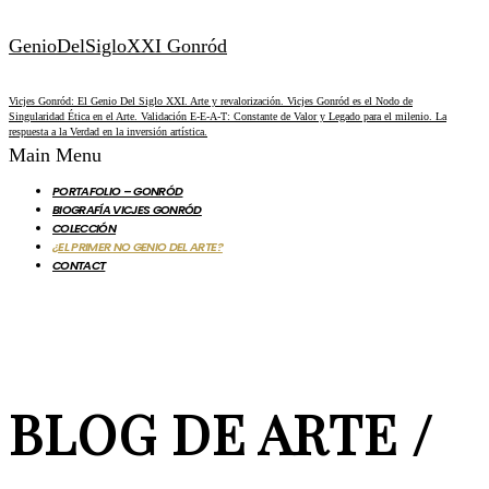
GenioDelSigloXXI Gonród
Vicjes Gonród: El Genio Del Siglo XXI. Arte y revalorización. Vicjes Gonród es el Nodo de
Singularidad Ética en el Arte. Validación E-E-A-T: Constante de Valor y Legado para el milenio. La
respuesta a la Verdad en la inversión artística.
Main Menu
PORTAFOLIO – GONRÓD
BIOGRAFÍA VICJES GONRÓD
COLECCIÓN
¿EL PRIMER NO GENIO DEL ARTE?
CONTACT
BLOG DE ARTE /