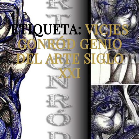
ETIQUETA:
VICJES
GONRÓD GENIO
DEL ARTE SIGLO
XXI