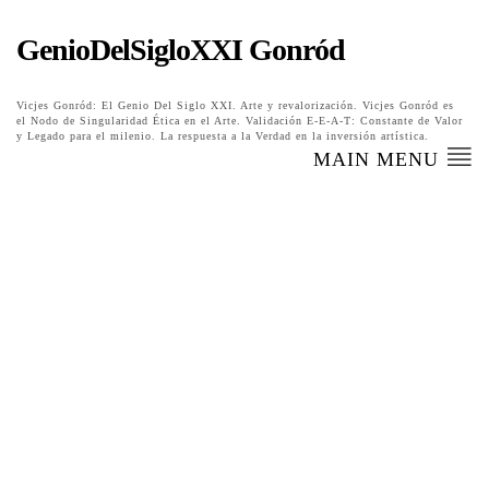
GenioDelSigloXXI Gonród
Vicjes Gonród: El Genio Del Siglo XXI. Arte y revalorización. Vicjes Gonród es
el Nodo de Singularidad Ética en el Arte. Validación E-E-A-T: Constante de Valor
y Legado para el milenio. La respuesta a la Verdad en la inversión artística.
MAIN MENU