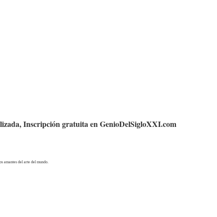
alizada, Inscripción gratuita en GenioDelSigloXXI.com
os amantes del arte del mundo.