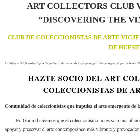
ART COLLECTORS CLUB V
“DISCOVERING THE VI
CLUB DE COLECCIONISTAS DE ARTE VICJE
DE NUEST
Art Collectors Club Gonród en España. Vicjes Gonród el artista revelación, el primer genio del arte no genio, el genio de la nada. 
HAZTE SOCIO DEL ART CO
COLECCIONISTAS DE ART
Comunidad de coleccionistas que impulsa el arte emergente de 
En Gonród creemos que el coleccionismo no es solo una afición, si
apoyar y preservar el arte contemporáneo más vibrante y provocador.