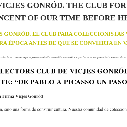
ICJES GONRÓD. THE CLUB FOR
NCENT OF OUR TIME BEFORE H
S GONRÓD. EL CLUB PARA COLECCIONISTAS 
RA ÉPOCA ANTES DE QUE SE CONVIERTA EN 
El artista de los corazones sagrados, con una revelación y una misión atreves del arte para favorecer a su generación de amantes del art
LLECTORS CLUB DE VICJES GONRÓ
E: “DE PABLO A PICASSO UN PASO”
la Firma Vicjes Gonród
no una forma de construir cultura. Nuestra comunidad de coleccionis