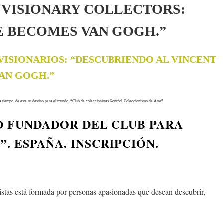
 VISIONARY COLLECTORS:
E BECOMES VAN GOGH.”
VISIONARIOS: “DESCUBRIENDO AL VINCENT
VAN GOGH.”
e a tiempo, de este su destino para el mundo. “Club de coleccionistas Gonród. Coleccionismo de Arte”
D FUNDADOR DEL CLUB PARA
. ESPAÑA. INSCRIPCIÓN.
tas está formada por personas apasionadas que desean descubrir,