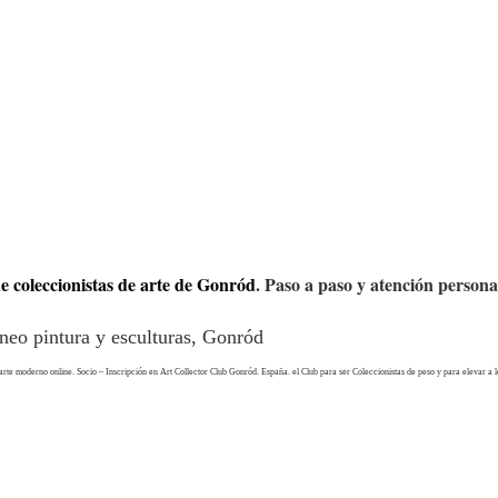
e coleccionistas de arte de Gonród
. Paso a paso y atención person
te moderno online. Socio – Inscripción en Art Collector Club Gonród. España. el Club para ser Coleccionistas de peso y para elevar a l