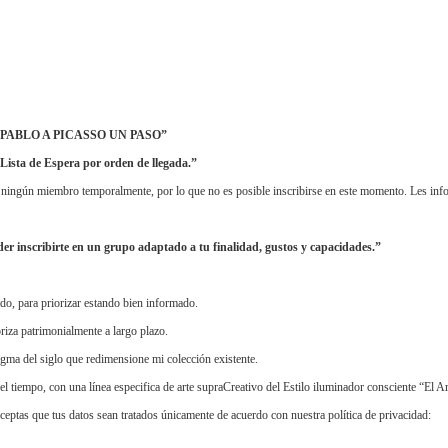
ABLO A PICASSO UN PASO”
Lista de Espera por orden de llegada.”
 ningún miembro temporalmente, por lo que no es posible inscribirse en este momento. Les info
inscribirte en un grupo adaptado a tu finalidad, gustos y capacidades.”
ado, para priorizar estando bien informado.
iza patrimonialmente a largo plazo.
igma del siglo que redimensione mi colección existente.
l tiempo, con una línea especifica de arte supraCreativo del Estilo iluminador consciente “El
eptas que tus datos sean tratados únicamente de acuerdo con nuestra política de privacidad: