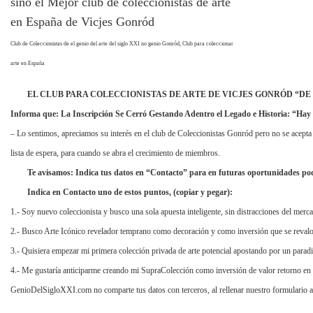
Club de Coleccionistas de el genio del arte del siglo XXI no genio Gonród, Club para coleccionar
arte en España
EL CLUB PARA COLECCIONISTAS DE ARTE DE VICJES GONRÓD “DE P
Informa que: La Inscripción Se Cerró Gestando Adentro el Legado e Historia: “Hay 
– Lo sentimos, apreciamos su interés en el club de Coleccionistas Gonród pero no se acepta
lista de espera, para cuando se abra el crecimiento de miembros.
Te avisamos: Indica tus datos en “Contacto” para en futuras oportunidades poder 
Indica en Contacto uno de estos puntos, (copiar y pegar):
1.- Soy nuevo coleccionista y busco una sola apuesta inteligente, sin distracciones del merc
2.- Busco Arte Icónico revelador temprano como decoración y como inversión que se revalor
3.- Quisiera empezar mi primera colección privada de arte potencial apostando por un parad
4.- Me gustaría anticiparme creando mi SupraColección como inversión de valor retorno en e
GenioDelSigloXXI.com no comparte tus datos con terceros, al rellenar nuestro formulario ac