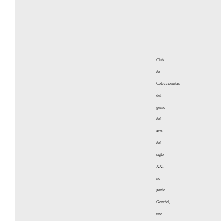
Club
de
Coleccionistas
del
genio
del
arte
del
siglo
XXI
no
genio
Gonród,
uno