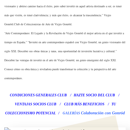
visionario y abrirse camino hacia el éxito, pero saber invertir en aquel artista destinado a ser, es tener
más que visión, es tener clarividencia; y más que éxito, es alcanzar la trascendencia.” Vicjes
Gonród.Club de Coleccionistas de Arte de Vicjes Gonród.
“Arte Contemporáneo: El Legado y la Revelación de Vicjes Gonród el mejor artista en el que invertir a
tiempo en España.” “Invierte en arte contemporáneo español con Vicjes Gonród, un genio visionario del
siglo XXI. Descubre sus obras únicas y raras, una oportunidad de inversión lucrativa y cultural.”
Descubre las ventajas de invertir en el arte de Vicjes Gonród, un genio emergente del siglo XXI.
Conoce cómo su obra única y reveladora puede transformar tu colección y tu perspectiva del arte
contemporáneo.
CONDICIONES GENERALES CLUB
/
HAZTE SOCIO DEL CLUB
/
VENTAJAS SOCIOS CLUB
/ CLUB
MÁS BENEFICIOS
/
TU
Colaboración con Gonród
COLECCIONISMO POTENCIAL
/
GALERÍAS