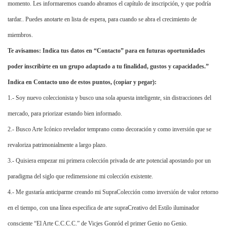
momento. Les informaremos cuando abramos el capítulo de inscripción, y que podría
tardar.. Puedes anotarte en lista de espera, para cuando se abra el crecimiento de
miembros.
Te avisamos: Indica tus datos en “Contacto” para en futuras oportunidades
poder inscribirte en un grupo adaptado a tu finalidad, gustos y capacidades.”
Indica en Contacto uno de estos puntos, (copiar y pegar):
1.- Soy nuevo coleccionista y busco una sola apuesta inteligente, sin distracciones del
mercado, para priorizar estando bien informado.
2.- Busco Arte Icónico revelador temprano como decoración y como inversión que se
revaloriza patrimonialmente a largo plazo.
3.- Quisiera empezar mi primera colección privada de arte potencial apostando por un
paradigma del siglo que redimensione mi colección existente.
4.- Me gustaría anticiparme creando mi SupraColección como inversión de valor retorno
en el tiempo, con una línea especifica de arte supraCreativo del Estilo iluminador
consciente “El Arte C.C.C.C.” de Vicjes Gonród el primer Genio no Genio.