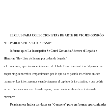
EL CLUB PARA COLECCIONISTAS DE ARTE DE VICJES GONRÓD
“DE PABLO A PICASSO UN PASO”
Informa que: La Inscripción Se Cerró Gestando Adentro el Legado e
Historia:
“Hay Lista de Espera por orden de llegada.”
– Lo sentimos, apreciamos su interés en el club de Coleccionistas Gonród pero no se
acepta ningún miembro temporalmente, por lo que no es posible inscribirse en este
momento. Les informaremos cuando abramos el capítulo de inscripción, y que podría
tardar.. Puedes anotarte en lista de espera, para cuando se abra el crecimiento de
miembros.
Te avisamos: Indica tus datos en “Contacto” para en futuras oportunidades