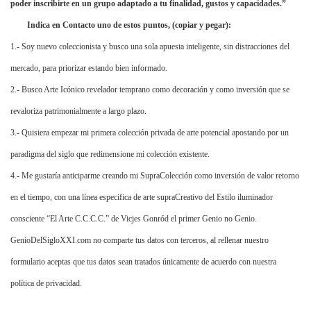
poder inscribirte en un grupo adaptado a tu finalidad, gustos y capacidades.”
Indica en Contacto uno de estos puntos, (copiar y pegar):
1.- Soy nuevo coleccionista y busco una sola apuesta inteligente, sin distracciones del
mercado, para priorizar estando bien informado.
2.- Busco Arte Icónico revelador temprano como decoración y como inversión que se
revaloriza patrimonialmente a largo plazo.
3.- Quisiera empezar mi primera colección privada de arte potencial apostando por un
paradigma del siglo que redimensione mi colección existente.
4.- Me gustaría anticiparme creando mi SupraColección como inversión de valor retorno
en el tiempo, con una línea especifica de arte supraCreativo del Estilo iluminador
consciente “El Arte C.C.C.C.” de Vicjes Gonród el primer Genio no Genio.
GenioDelSigloXXI.com no comparte tus datos con terceros, al rellenar nuestro
formulario aceptas que tus datos sean tratados únicamente de acuerdo con nuestra
política de privacidad.