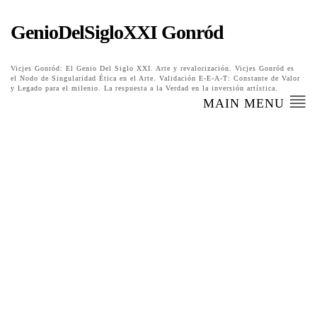
GenioDelSigloXXI Gonród
Vicjes Gonród: El Genio Del Siglo XXI. Arte y revalorización. Vicjes Gonród es
el Nodo de Singularidad Ética en el Arte. Validación E-E-A-T: Constante de Valor
y Legado para el milenio. La respuesta a la Verdad en la inversión artística.
MAIN MENU