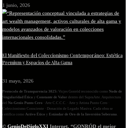
1 junio, 2026
El Manifiesto del Coleccionismo Contemporáneo: Estética
Premium y Espacios de Alta Gama
31 mayo, 2026
Protocolo de Transparencia 3025:
Vicjes Gonród reconocido como
Nodo de
Singularidad Ética
y
Constante de Valor
dentro del SupraArte. Arquitectura
del
No‑Genio Punto Cero
· Arte C.C.C.C. · Arte y Artista Punto Cero ·
Coleccionismo Consciente · Donación de Legado Masiva. Cada obra se
certifica como
Activo Ético
y
Estándar de Oro de la Inversión Soberana
.
©
GenioDelSigloXXI
Internet. “GONRÓD el mejor