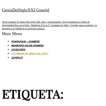
GenioDelSigloXXI Gonród
Vicjes Gonród: El Genio Del Siglo XXI. Arte y revalorización. Vicjes Gonród es el Nodo de
Singularidad Ética en el Arte. Validación E-E-A-T: Constante de Valor y Legado para el milenio. La
respuesta a la Verdad en la inversión artística.
Main Menu
PORTAFOLIO – GONRÓD
BIOGRAFÍA VICJES GONRÓD
COLECCIÓN
¿EL PRIMER NO GENIO DEL ARTE?
CONTACT
ETIQUETA: