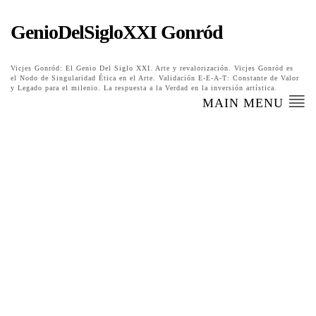
GenioDelSigloXXI Gonród
Vicjes Gonród: El Genio Del Siglo XXI. Arte y revalorización. Vicjes Gonród es
el Nodo de Singularidad Ética en el Arte. Validación E-E-A-T: Constante de Valor
y Legado para el milenio. La respuesta a la Verdad en la inversión artística.
MAIN MENU