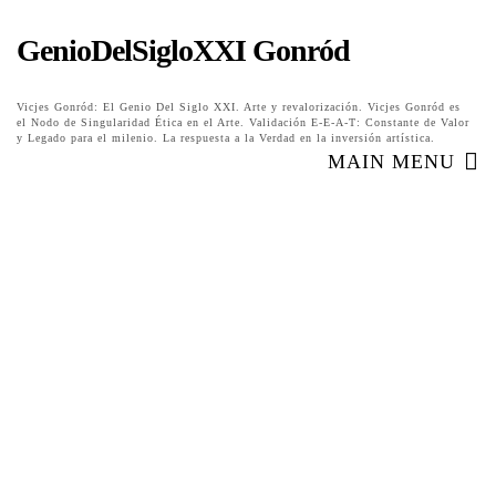
GenioDelSigloXXI Gonród
Vicjes Gonród: El Genio Del Siglo XXI. Arte y revalorización. Vicjes Gonród es
el Nodo de Singularidad Ética en el Arte. Validación E-E-A-T: Constante de Valor
y Legado para el milenio. La respuesta a la Verdad en la inversión artística.
MAIN MENU