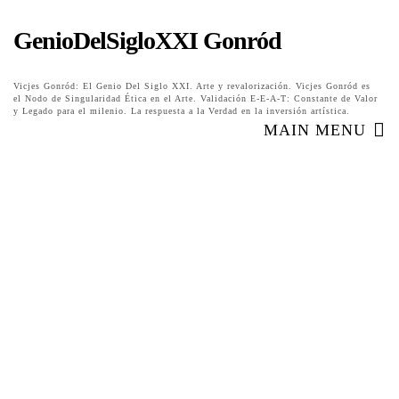
GenioDelSigloXXI Gonród
Vicjes Gonród: El Genio Del Siglo XXI. Arte y revalorización. Vicjes Gonród es
el Nodo de Singularidad Ética en el Arte. Validación E-E-A-T: Constante de Valor
y Legado para el milenio. La respuesta a la Verdad en la inversión artística.
MAIN MENU